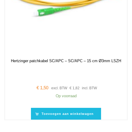
Hertzinger patchkabel SC/APC – SC/APC – 15 cm Ø3mm LSZH
€
1,50
excl. BTW
€
1,82
incl. BTW
Op voorraad
Toevoegen aan winkelwagen