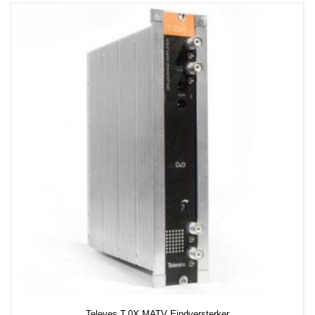
Televes T.0X MATV Eindversterker