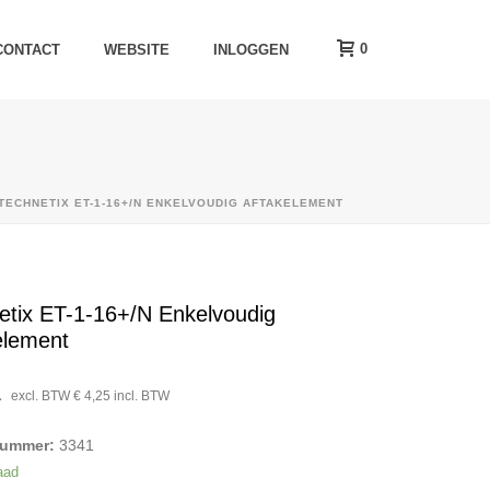
0
CONTACT
WEBSITE
INLOGGEN
TECHNETIX ET-1-16+/N ENKELVOUDIG AFTAKELEMENT
etix ET-1-16+/N Enkelvoudig
element
1
excl. BTW
€
4,25
incl. BTW
nummer:
3341
aad