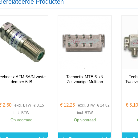
Gerelateerde Producten
echnetix AFM 6A/N vaste
Technetix MTE 6+/N
Tech
demper 6dB
Zesvoudige Multitap
Tweevo
€
2,60
€
12,25
€
5,10
excl. BTW
€
3,15
excl. BTW
€
14,82
incl. BTW
incl. BTW
Op voorraad
Op voorraad