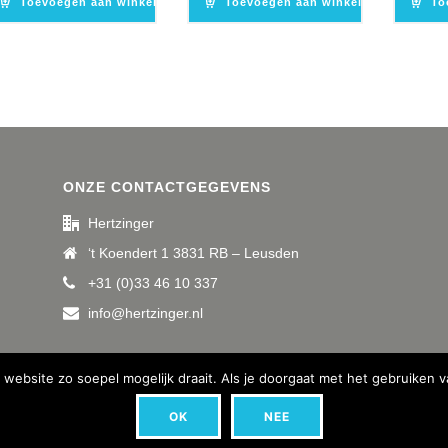
Toevoegen aan winkelwagen
Toevoegen aan winkelwagen
To
ONZE CONTACTGEGEVENS
Hertzinger
‘t Koendert 1 3831 RB – Leusden
+31 (0)33 46 10 337
info@hertzinger.nl
website zo soepel mogelijk draait. Als je doorgaat met het gebruiken v
OK
NEE
Opmerkelijk Marketing - Bunschoten Spakenburg