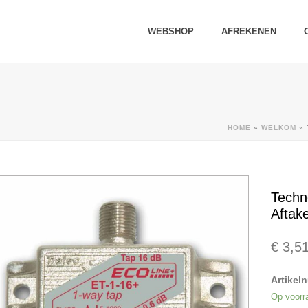
WEBSHOP
AFREKENEN
HOME
»
WELKOM
»
Techn
Aftak
€
3,5
Artikel
Op voorr