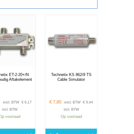
netix ET-2-20+/N
Technetix KS 862/9 TS
udig Aftakelement
Cable Simulator
€
7,80
excl. BTW
€
6,17
excl. BTW
€
9,44
incl. BTW
incl. BTW
Op voorraad
Op voorraad