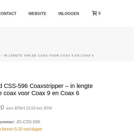
0
CONTACT
WEBSITE
INLOGGEN
– IN LENGTE VAN DE COAX VOOR COAX 9 EN COAX 6
d CSS-596 Coaxstripper – in lengte
e coax voor Coax 9 en Coax 6
20
excl. BTW
€
22,02
incl. BTW
nummer:
JO-CSS-596
r binnen 5-10 werkdagen