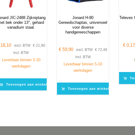
onard JIC-2488 Zijkniptang
Jonard H-90
Televes 
et bek onder 13°, gehard
Gereedschaptas, universeel
vanadium staal.
voor diverse
handgereeschappen
18,10
€
0,17
excl. BTW
€
21,90
€
59,90
excl. BTW
€
72,48
incl. BTW
incl. BTW
Leverbaar binnen 5-10
Leverbaar binnen 5-10
werkdagen
werkdagen
To
Toevoegen aan winkelwagen
Toevoegen aan winkelwagen