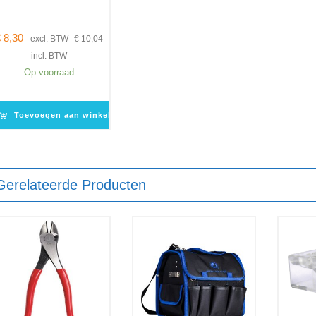
€
8,30
excl. BTW
€
10,04
incl. BTW
Op voorraad
Toevoegen aan winkelwagen
Gerelateerde Producten