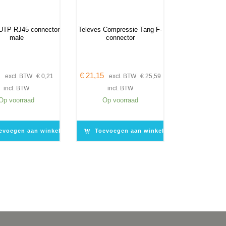
UTP RJ45 connector
Televes Compressie Tang F-
male
connector
€
21,15
excl. BTW
€
0,21
excl. BTW
€
25,59
incl. BTW
incl. BTW
Op voorraad
Op voorraad
evoegen aan winkelwagen
Toevoegen aan winkelwagen