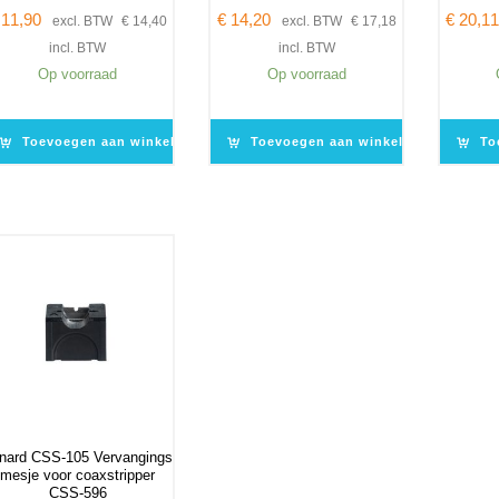
11,90
€
14,20
€
20,1
excl. BTW
€
14,40
excl. BTW
€
17,18
incl. BTW
incl. BTW
Op voorraad
Op voorraad
Toevoegen aan winkelwagen
Toevoegen aan winkelwagen
To
nard CSS-105 Vervangings
mesje voor coaxstripper
CSS-596