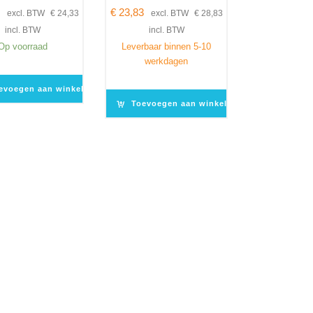
1
€
23,83
excl. BTW
€
24,33
excl. BTW
€
28,83
incl. BTW
incl. BTW
Op voorraad
Leverbaar binnen 5-10
werkdagen
evoegen aan winkelwagen
Toevoegen aan winkelwagen