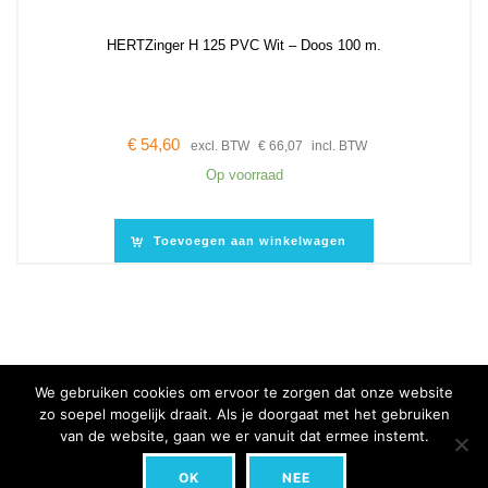
HERTZinger H 125 PVC Wit – Doos 100 m.
€
54,60
excl. BTW
€
66,07
incl. BTW
Op voorraad
Toevoegen aan winkelwagen
ZOEK UW PRODUCT
We gebruiken cookies om ervoor te zorgen dat onze website
zo soepel mogelijk draait. Als je doorgaat met het gebruiken
van de website, gaan we er vanuit dat ermee instemt.
0
OK
NEE