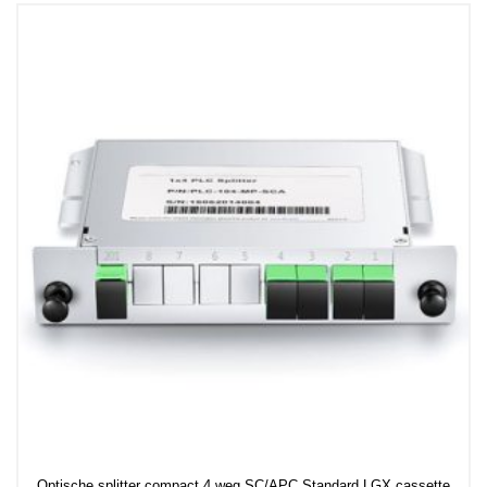
Optische splitter compact 4 weg SC/APC Standard LGX cassette