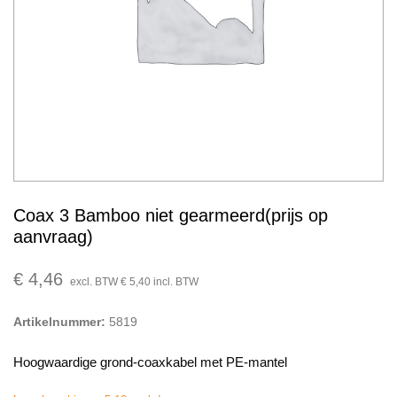
Coax 3 Bamboo niet gearmeerd(prijs op
aanvraag)
€
4,46
excl. BTW
€
5,40
incl. BTW
Artikelnummer:
5819
Hoogwaardige grond-coaxkabel met PE-mantel